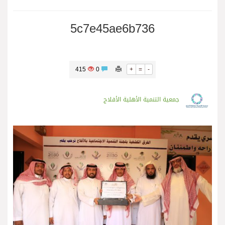
5c7e45ae6b736
415
0
+
=
-
جمعية التنمية الأهلية الأفلاج