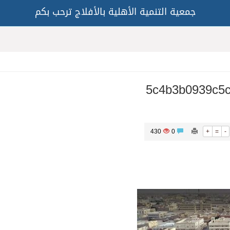
جمعية التنمية الأهلية بالأفلاج ترحب بكم
5c4b3b0939c5
430
0
+
=
-