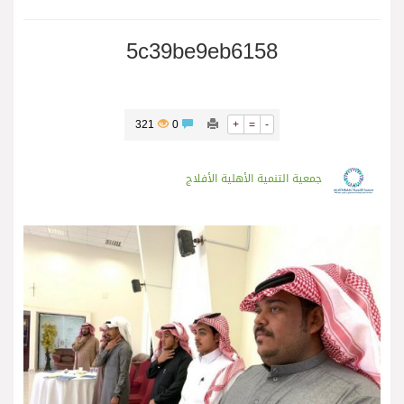
5c39be9eb6158
321
0
+
=
-
جمعية التنمية الأهلية الأفلاج