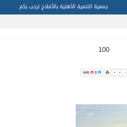
جمعية التنمية الأهلية بالأفلاج ترحب بكم
100
448
0
+
=
-