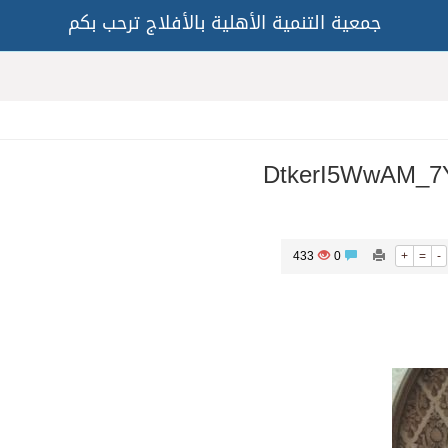
جمعية التنمية الأهلية بالأفلاج ترحب بكم
DtkerI5WwAM_7
433
0
+
=
-