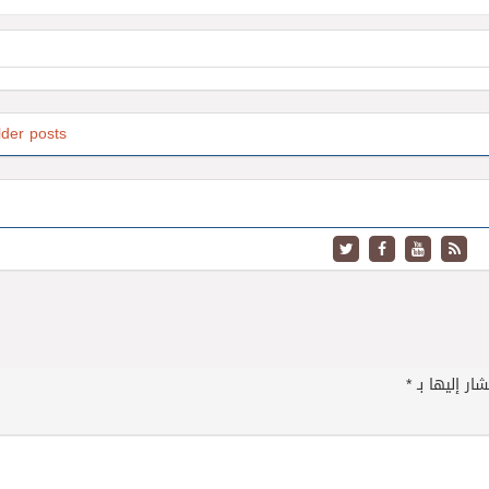
lder posts
ار إليها بـ
*