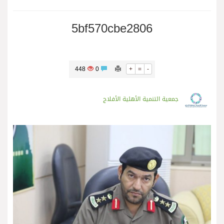
5bf570cbe2806
448
0
+
=
-
جمعية التنمية الأهلية الأفلاج