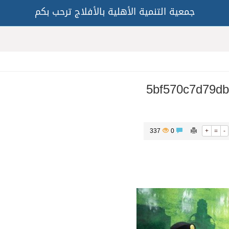
جمعية التنمية الأهلية بالأفلاج ترحب بكم
5bf570c7d79db
337
0
+
=
-