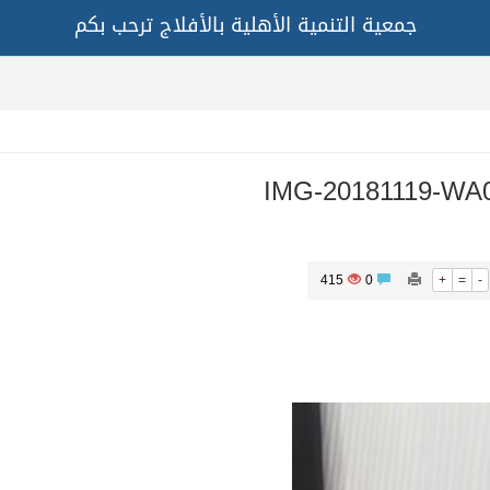
جمعية التنمية الأهلية بالأفلاج ترحب بكم
IMG-20181119-WA
415
0
+
=
-