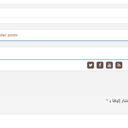
lder posts
ار إليها بـ
*