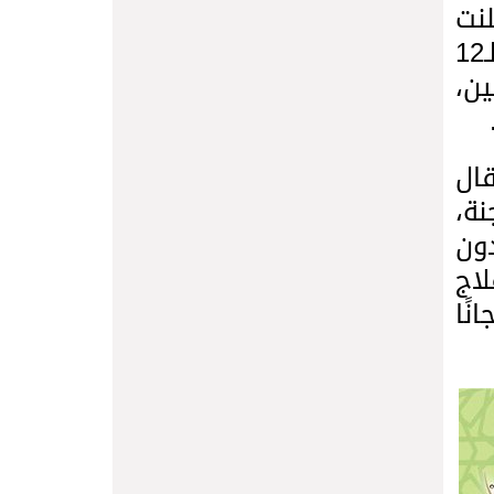
لنت
فتح أبوابها مطلع الأسبوع القادم من الساعة الـ9 صباحًا حتى الساعة الـ12
ين،
ال
ة،
ون
اج
نًا