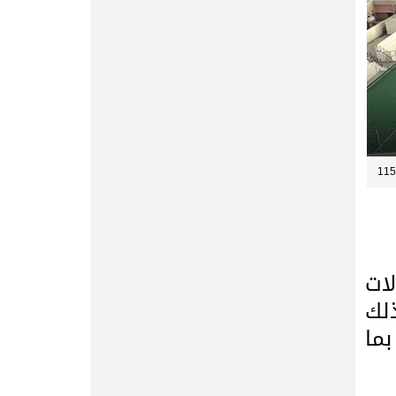
لات
ذلك
بما