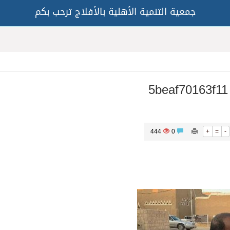
جمعية التنمية الأهلية بالأفلاج ترحب بكم
5beaf70163f11
444
0
+
=
-