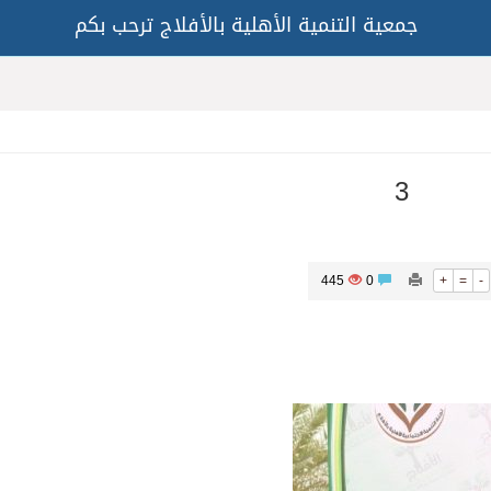
جمعية التنمية الأهلية بالأفلاج ترحب بكم
3
445
0
+
=
-