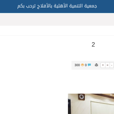
جمعية التنمية الأهلية بالأفلاج ترحب بكم
2
300
0
+
=
-