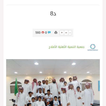
د8
593
0
+
=
-
جمعية التنمية الأهلية الأفلاج