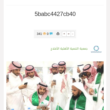
5babc4427cb40
341
0
+
=
-
جمعية التنمية الأهلية الأفلاج