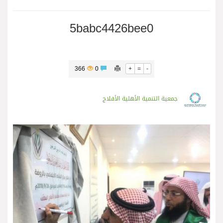
5babc4426bee0
366
0
+
=
-
جمعية التنمية الأهلية الأفلاج