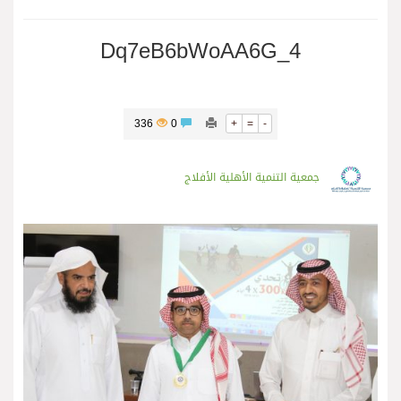
Dq7eB6bWoAA6G_4
336
0
+
=
-
جمعية التنمية الأهلية الأفلاج