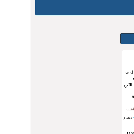
أحمد
 التي
ة
أهلية
1:13 م