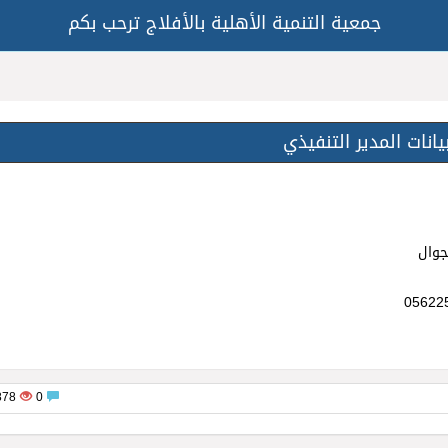
جمعية التنمية الأهلية بالأفلاج ترحب بكم
يانات المدير التنفيذي
جوال
05622
2878
0